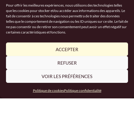
Pour offrir les meilleures expériences, nous utilisons des technologies telles
que les cookies pour stocker et/ou accéder aux informations des appareils. Le
fait de consentir à ces technologies nous permettra de traiter des données
telles que le comportement de navigation ou les ID uniques sur ce site. Le fait de
ne pas consentir ou de retirer son consentement peut avoir un effet négatif sur
certaines caractéristiques et fonctions.
ACCEPTER
REFUSER
VOIR LES PRÉFÉRENCES
Politique de cookies
Politique confidentialité