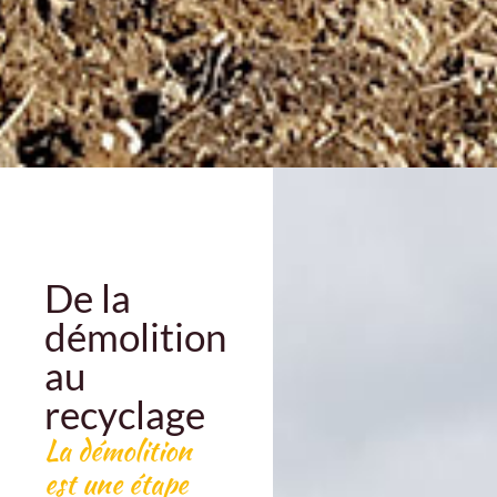
De la
démolition
au
recyclage
La démolition
est une étape